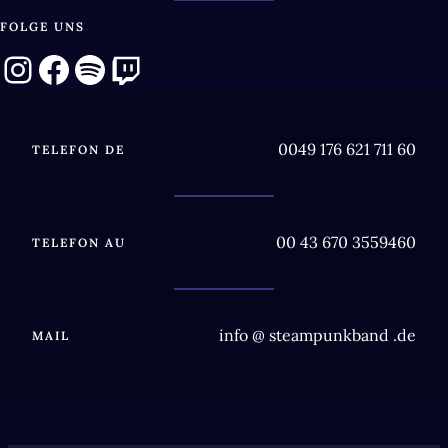
FOLGE UNS
Instagram
Facebook
Spotify
Twitch
0049 176 621 711 60
TELEFON DE
‭00 43 670 3559460‬
TELEFON AU
info @ steampunkband .de
MAIL