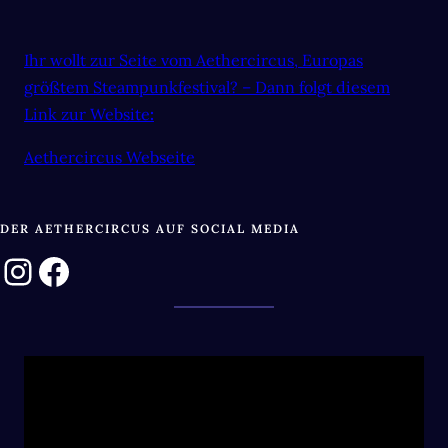
Ihr wollt zur Seite vom Aethercircus, Europas
größtem Steampunkfestival? – Dann folgt diesem
Link zur Website
:
Aethercircus Webseite
DER AETHERCIRCUS AUF SOCIAL MEDIA
Instagram
Facebook